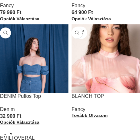
Fancy
Fancy
79 990
Ft
64 900
Ft
Opciók Választása
Opciók Választása
SOLD
OUT
DENIM Puffos Top
BLANCH TOP
Denim
Fancy
Tovább Olvasom
32 900
Ft
Opciók Választása
SOLD
EMILI OVERÁL
OUT