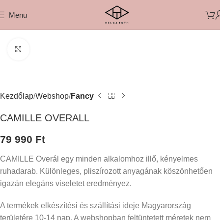
Menu
Click to enlarge
Kezdőlap
Webshop
Fancy
CAMILLE OVERALL
79 990
Ft
CAMILLE Overál egy minden alkalomhoz illő, kényelmes
ruhadarab. Különleges, pliszírozott anyagának köszönhetően
igazán elegáns viseletet eredményez.
A termékek elkészítési és szállítási ideje Magyarország
területére 10-14 nap. A webshopban feltüntetett méretek nem