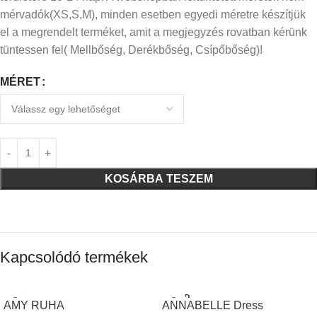
mérvadók(XS,S,M), minden esetben egyedi méretre készítjük
el a megrendelt terméket, amit a megjegyzés rovatban kérünk
tüntessen fel( Mellbőség, Derékbőség, Csípőbőség)!
MÉRET
KOSÁRBA TESZEM
Kapcsolódó termékek
SOLD
AMY RUHA
ANNABELLE Dress
OUT