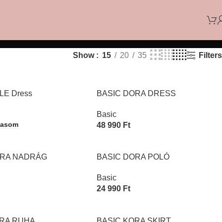
Filters
Show
15
20
35
E Dress
BASIC DORA DRESS
Basic
vasom
48 990
Ft
Opciók Választása
ORA NADRÁG
BASIC DORA POLÓ
Basic
24 990
Ft
asztása
Opciók Választása
ORA RUHA
BASIC KORA SKIRT