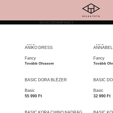
BASIC
DENIM
FANCY
SOLD
SOLD
ANIKO DRESS
ANNABELL
OUT
OUT
Fancy
Fancy
Tovább Olvasom
Tovább Ol
BASIC DORA BLÉZER
BASIC D
Basic
Basic
55 990
Ft
32 990
Ft
Opciók Választása
Opciók Vál
BASIC KORA CHINO NADRÁG
BASIC K