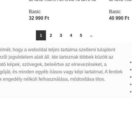
Basic
Basic
32 990
Ft
40 990
Ft
Opciók Választása
Opciók Vál
1
2
3
4
5
→
elmét, hogy a weboldal teljes tartalma szellemi tulajdont
zői jogvédelem alatt áll. Ide tartoznak többek között az
ható képek, szövegek, beleértve az elnevezéseket, a
góját, és minden egyéb írásos vagy képi tartalmat. A fentiek
 engedély nélküli felhasználása, módosítása tilos.