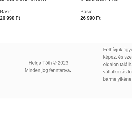
Basic
Basic
26 990
Ft
26 990
Ft
Opciók Választása
Opciók Választása
Felhívjuk figy
képez, és szer
Helga Tóth © 2023
oldalon talál
Minden jog fenntartva.
vállalkozás lo
bármelyikének