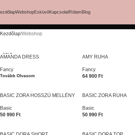
ezdőlap
Webshop
Esküvő
Kapcsolat
Rólam
Blog
Kezdőlap
Webshop
SOLD
AMANDA DRESS
AMY RUHA
OUT
Fancy
Fancy
Tovább Olvasom
64 900
Ft
Opciók Választása
BASIC ZORA HOSSZÚ MELLÉNY
BASIC ZORA RUHA
Basic
Basic
50 990
Ft
50 990
Ft
Opciók Választása
Opciók Választása
BASIC DORA SHORT
BASIC DORA TOP