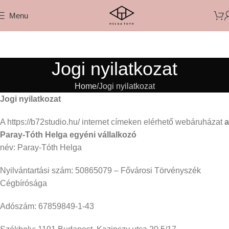
Menu
Jogi nyilatkozat
Home
Jogi nyilatkozat
Jogi nyilatkozat
A https://b72studio.hu/ internet címeken elérhető webáruházat
a
Paray-Tóth Helga egyéni vállalkozó
név: Paray-Tóth Helga
Nyilvántartási szám: 50865079 – Fővárosi Törvényszék
Cégbírósága
Adószám: 67859849-1-43