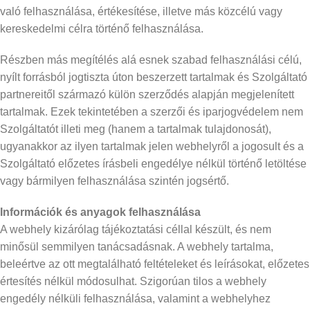
való felhasználása, értékesítése, illetve más közcélú vagy
kereskedelmi célra történő felhasználása.
Részben más megítélés alá esnek szabad felhasználási célú,
nyílt forrásból jogtiszta úton beszerzett tartalmak és Szolgáltató
partnereitől származó külön szerződés alapján megjelenített
tartalmak. Ezek tekintetében a szerzői és iparjogvédelem nem
Szolgáltatót illeti meg (hanem a tartalmak tulajdonosát),
ugyanakkor az ilyen tartalmak jelen webhelyről a jogosult és a
Szolgáltató előzetes írásbeli engedélye nélkül történő letöltése
vagy bármilyen felhasználása szintén jogsértő.
Információk és anyagok felhasználása
A webhely kizárólag tájékoztatási céllal készült, és nem
minősül semmilyen tanácsadásnak. A webhely tartalma,
beleértve az ott megtalálható feltételeket és leírásokat, előzetes
értesítés nélkül módosulhat. Szigorúan tilos a webhely
engedély nélküli felhasználása, valamint a webhelyhez