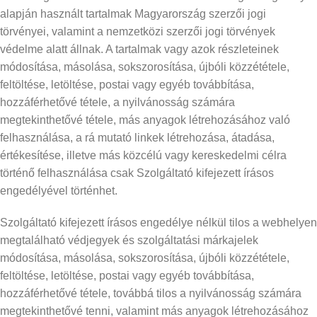
alapján használt tartalmak Magyarország szerzői jogi
törvényei, valamint a nemzetközi szerzői jogi törvények
védelme alatt állnak. A tartalmak vagy azok részleteinek
módosítása, másolása, sokszorosítása, újbóli közzététele,
feltöltése, letöltése, postai vagy egyéb továbbítása,
hozzáférhetővé tétele, a nyilvánosság számára
megtekinthetővé tétele, más anyagok létrehozásához való
felhasználása, a rá mutató linkek létrehozása, átadása,
értékesítése, illetve más közcélú vagy kereskedelmi célra
történő felhasználása csak Szolgáltató kifejezett írásos
engedélyével történhet.
Szolgáltató kifejezett írásos engedélye nélkül tilos a webhelyen
megtalálható védjegyek és szolgáltatási márkajelek
módosítása, másolása, sokszorosítása, újbóli közzététele,
feltöltése, letöltése, postai vagy egyéb továbbítása,
hozzáférhetővé tétele, továbbá tilos a nyilvánosság számára
megtekinthetővé tenni, valamint más anyagok létrehozásához