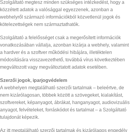
Szolgáltató megtesz minden szükséges intézkedést, hogy a
közzétett adatok a valósággal egyezzenek, azonban a
webhelyről származó információkból közvetlenül jogok és
kötelezettségek nem származtathatók.
Szolgáltató a felelősséget csak a megerősített információk
vonatkozásában vállalja, azonban kizárja a webhely, valamint
a hardver és a szoftver működési hibájára, illetéktelen
módosítására visszavezethető, továbbá vírus következtében
megváltozott vagy megváltoztatott adatok esetében.
Szerzői jogok, iparjogvédelem
A webhelyen megtalálható szerzői tartalmak – beleértve, de
nem kizárólagosan, többek között a szövegeket, kialakítást,
szoftvereket, képanyagot, ábrákat, hanganyagot, audiovizuális
anyagot, felvételeket, forráskódot és tartalmat – a Szolgáltató
tulajdonát képezik.
Az itt megtalálható szerzői tartalmak és kizárólagos engedély