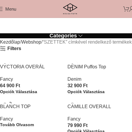
Menu
Categories
Kezdőlap
Webshop
“SZETTEK” címkével rendelkező termékek
Filters
VYCTORIA OVERÁL
DENIM Puffos Top
Fancy
Denim
64 900
Ft
32 900
Ft
Opciók Választása
Opciók Választása
SOLD
BLANCH TOP
CAMILLE OVERALL
OUT
Fancy
Fancy
Tovább Olvasom
79 990
Ft
Opciók Választása