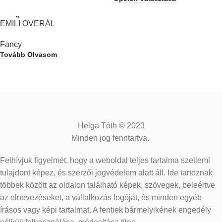
SOLD
EMILI OVERÁL
OUT
Fancy
Tovább Olvasom
Helga Tóth © 2023
Minden jog fenntartva.
Felhívjuk figyelmét, hogy a weboldal teljes tartalma szellemi
tulajdont képez, és szerzői jogvédelem alatt áll. Ide tartoznak
többek között az oldalon található képek, szövegek, beleértve
az elnevezéseket, a vállalkozás logóját, és minden egyéb
írásos vagy képi tartalmat. A fentiek bármelyikének engedély